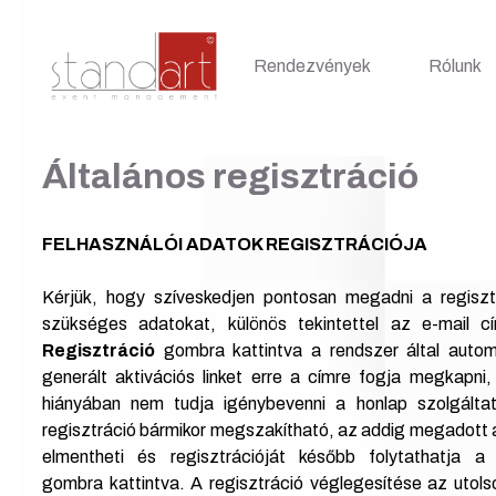
Rendezvények
Rólunk
Általános regisztráció
FELHASZNÁLÓI ADATOK REGISZTRÁCIÓJA
Kérjük, hogy szíveskedjen pontosan megadni a regiszt
szükséges adatokat, különös tekintettel az e-mail c
Regisztráció
gombra kattintva a rendszer által autom
generált aktivációs linket erre a címre fogja megkapni
hiányában nem tudja igénybevenni a honlap szolgáltat
regisztráció bármikor megszakítható, az addig megadott
elmentheti és regisztrációját később folytathatja 
gombra kattintva. A regisztráció véglegesítése az utols