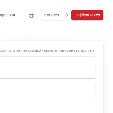
apcsolat
Bejelentkezés
AHELYI ADATOK
SZÁMLÁZÁSI ADATOK
SZAKTERÜLETEK