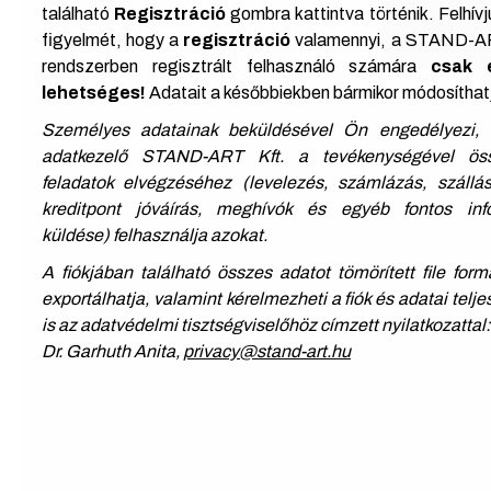
található
Regisztráció
gombra kattintva történik. Felhívj
figyelmét, hogy a
regisztráció
valamennyi, a STAND-
rendszerben regisztrált felhasználó számára
csak 
lehetséges!
Adatait a későbbiekben bármikor módosíthat
Személyes adatainak beküldésével Ön engedélyezi,
adatkezelő STAND-ART Kft. a tevékenységével öss
feladatok elvégzéséhez (levelezés, számlázás, szállás
kreditpont jóváírás, meghívók és egyéb fontos inf
küldése) felhasználja azokat.
A fiókjában található összes adatot tömörített file fo
exportálhatja, valamint kérelmezheti a fiók és adatai teljes
is az adatvédelmi tisztségviselőhöz címzett nyilatkozattal
Dr. Garhuth Anita,
privacy@stand-art.hu