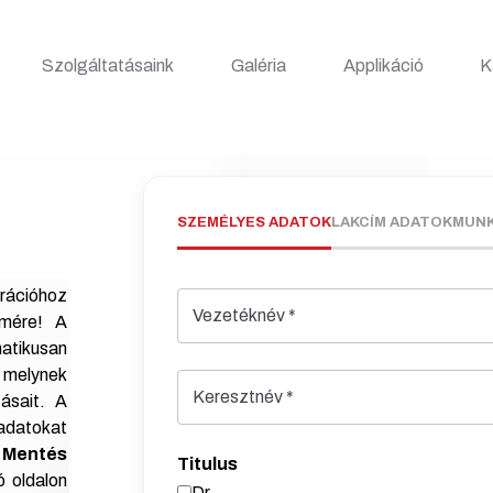
Szolgáltatásaink
Galéria
Applikáció
K
SZEMÉLYES ADATOK
LAKCÍM ADATOK
MUNK
rációhoz
Vezetéknév
*
ímére! A
atikusan
, melynek
Keresztnév
*
ásait. A
 adatokat
a
Mentés
Titulus
ó oldalon
Dr.