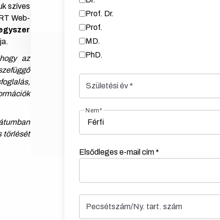
uk szíves
Prof. Dr.
ART Web-
Prof.
egyszer
MD.
ja.
PhD.
 hogy az
zefüggő
foglalás,
Születési év
*
ormációk
Nem
*
rmátumban
 törlését
:
Elsődleges e-mail cím
*
Pecsétszám/Ny. tart. szám