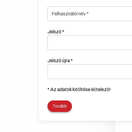
Felhasználói név
*
Jelszó
*
Jelszó újra
*
* Az adatok kitöltése kötelező!
Tovább